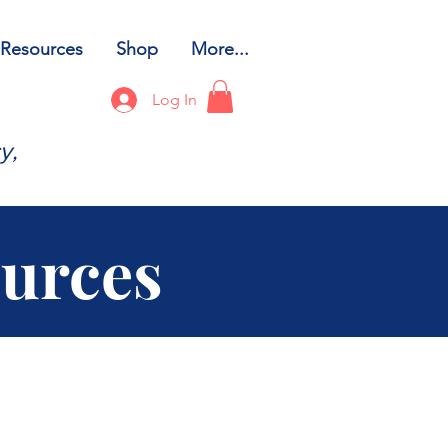
Resources
Shop
More...
Log In
y,
ources