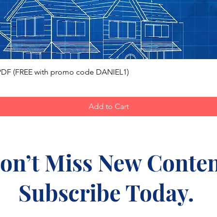
Quick View
, PDF (FREE with promo code DANIEL1)
Add to Cart
on’t Miss New Conten
Subscribe Today.